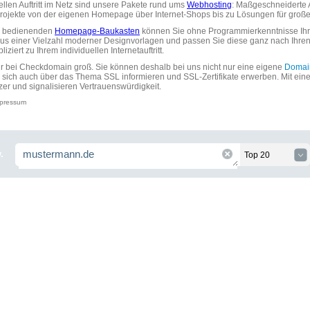
uellen Auftritt im Netz sind unsere Pakete rund ums
Webhosting
: Maßgeschneiderte A
tprojekte von der eigenen Homepage über Internet-Shops bis zu Lösungen für gr
zu bedienenden
Homepage-Baukasten
können Sie ohne Programmierkenntnisse Ihre
aus einer Vielzahl moderner Designvorlagen und passen Sie diese ganz nach Ihre
ziert zu Ihrem individuellen Internetauftritt.
ir bei Checkdomain groß. Sie können deshalb bei uns nicht nur eine eigene
Domai
 sich auch über das Thema SSL informieren und SSL-Zertifikate erwerben. Mit ein
zer und signalisieren Vertrauenswürdigkeit.
pressum
.
Top 20